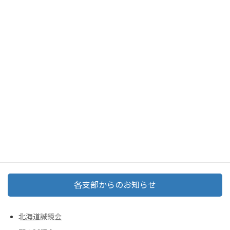
事務局
、
宮崎誠鏡会
、
SNSお知らせ
、
各支部情報
カテゴリー
各支部からのお知らせ
北海道誠鏡会