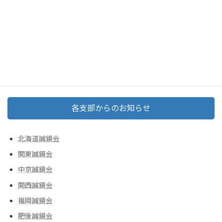
[…]
続きを読む
各支部からのお知らせ
北海道誠鏡会
関東誠鏡会
中京誠鏡会
関西誠鏡会
福岡誠鏡会
肥後誠鏡会