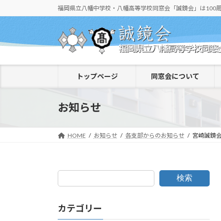
コ
ナ
福岡県立八幡中学校・八幡高等学校同窓会「誠鏡会」は100
ン
ビ
テ
ゲ
ン
ー
ツ
シ
へ
ョ
トップページ
同窓会について
ス
ン
キ
に
ッ
移
お知らせ
プ
動
HOME
お知らせ
各支部からのお知らせ
宮崎誠鏡
検索
カテゴリー