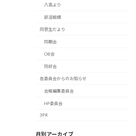
八高より
部活戦績
同窓生だより
同期会
OB会
同好会
各委員会からのお知らせ
会報編集委員会
HP委員会
3PR
月別アーカイブ