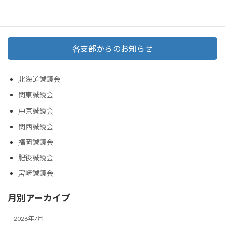
各支部からのお知らせ
北海道誠鏡会
関東誠鏡会
中京誠鏡会
関西誠鏡会
福岡誠鏡会
肥後誠鏡会
宮﨑誠鏡会
月別アーカイブ
2026年7月