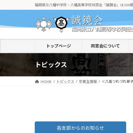
コ
ナ
福岡県立八幡中学校・八幡高等学校同窓会「誠鏡会」は100
ン
ビ
テ
ゲ
ン
ー
ツ
シ
へ
ョ
トップページ
同窓会について
ス
ン
キ
に
ッ
移
トピックス
プ
動
HOME
トピックス
卒業生情報
＜八高つれづれ草子
各支部からのお知らせ