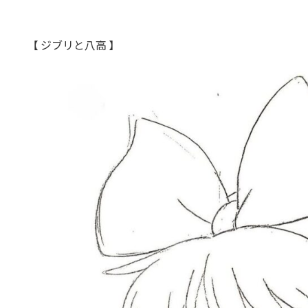
上X国
【 ジブリと八高 】