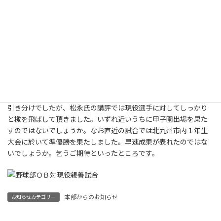
高校第37期担当の誠鏡会総会が平成26年11月８日（土）午後６時
より、新日鐵住金大谷体育館において開催されました。総会に先
立ち、毎年開催されている八幡高校野球部ＯＢ対現役の親善試合
が午後２時より大谷球場で行われましたが、今回はアマチュア野
球人初の殿堂入りの松永怜一氏（高３期）がお見えになり、選手
たちの試合ぶりを熱心に観察されておりました。試合は１対１の
引き分けでしたが、松永氏の講評では現役選手に対してしっかり
と檄を飛ばして頂きました。いずれ近いうちに甲子園出場を果た
すのではないでしょうか。なお直近の試合では北九州市内１年生
大会に於いて準優勝を果たしました。早速成果が表れたのではな
いでしょうか。乞うご期待といったところです。
本部からのお知らせ
お知らせカテゴリー