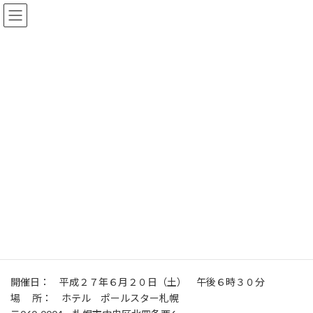
コ
ナ
ン
ビ
テ
ゲ
ン
ー
ツ
シ
お知らせ
へ
ョ
ス
ン
キ
に
HOME
お知らせ
各支部からのお知らせ
北海道誠鏡会
ッ
移
第１８回 北海道誠鏡会総会のお知らせ
プ
動
第１８回 北海道誠鏡会総会の
お知らせ
最
2014年12月20日
2015年2月20日
kanri_sk
終
更
第１８回 北海道誠鏡会総会のお知らせ
新
日
時
開催日： 平成２７年６月２０日（土） 午後６時３０分
:
場 所： ホテル ポールスター札幌