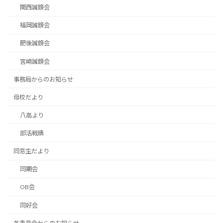
関西誠鏡会
福岡誠鏡会
肥後誠鏡会
宮崎誠鏡会
事務局からのお知らせ
母校だより
八高より
部活戦績
同窓生だより
同期会
OB会
同好会