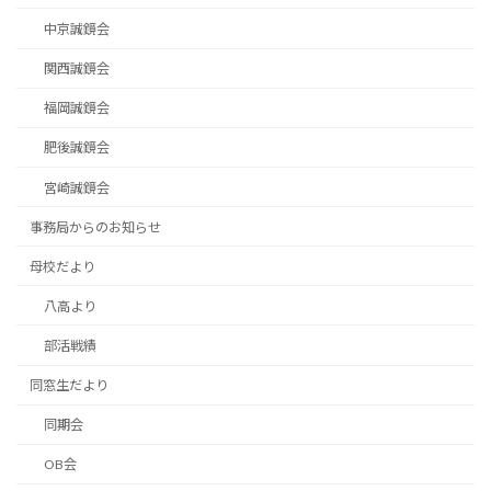
中京誠鏡会
関西誠鏡会
福岡誠鏡会
肥後誠鏡会
宮崎誠鏡会
事務局からのお知らせ
母校だより
八高より
部活戦績
同窓生だより
同期会
OB会