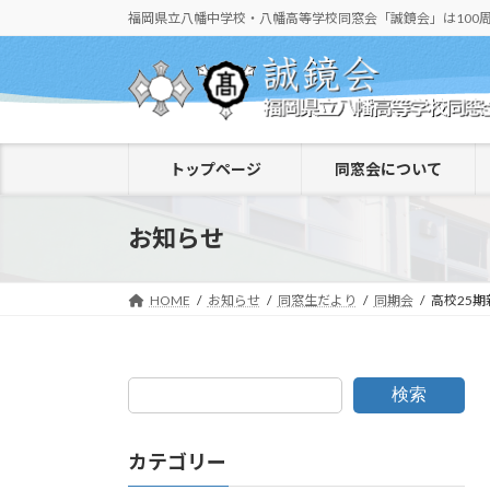
コ
ナ
福岡県立八幡中学校・八幡高等学校同窓会「誠鏡会」は100
ン
ビ
テ
ゲ
ン
ー
ツ
シ
へ
ョ
トップページ
同窓会について
ス
ン
キ
に
ッ
移
お知らせ
プ
動
HOME
お知らせ
同窓生だより
同期会
高校25
検索
カテゴリー