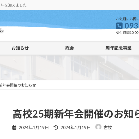
周年を迎えました
お気軽にお問
093
受付時間10:00-
お知らせ
総会
周年記念事業
期新年会開催のお知らせ
高校25期新年会開催のお知
最
2024年1月19日
2024年1月19日
古牧
終
更