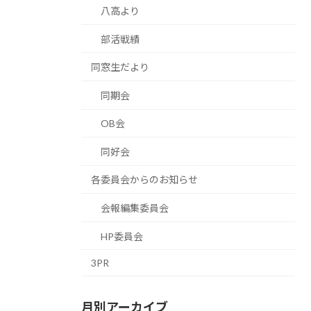
八高より
部活戦績
同窓生だより
同期会
OB会
同好会
各委員会からのお知らせ
会報編集委員会
HP委員会
3PR
月別アーカイブ