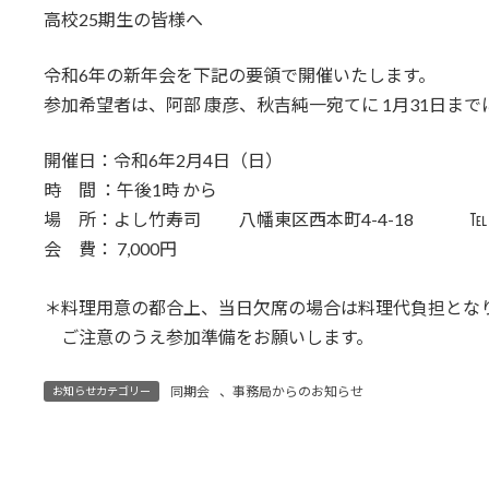
高校25期生の皆様へ
新
日
時
令和6年の新年会を下記の要領で開催いたします。
:
参加希望者は、阿部 康彦、秋吉純一宛てに 1月3
開催日：令和6年2月4日（日）
時 間 ：午後1時 から
場 所：よし竹寿司 八幡東区西本町4-4-18 ℡ 093-
会 費： 7,000円
＊料理用意の都合上、当日欠席の場合は料理代負担とな
ご注意のうえ参加準備をお願いします。
同期会
、
事務局からのお知らせ
お知らせカテゴリー