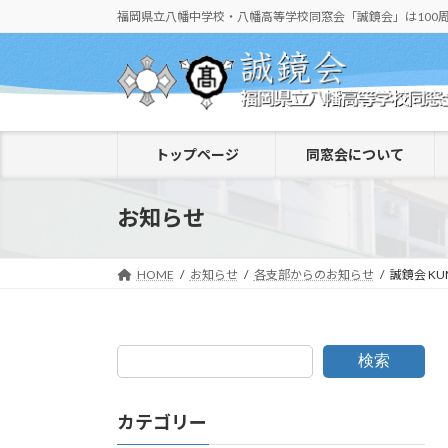
コ
ナ
福岡県立八幡中学校・八幡高等学校同窓会「誠鏡会」は100
ン
ビ
テ
ゲ
ン
ー
ツ
シ
へ
ョ
トップページ
同窓会について
ス
ン
キ
に
ッ
移
お知らせ
プ
動
HOME
お知らせ
各支部からのお知らせ
誠鏡会 KU
検索
カテゴリー