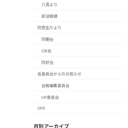
八高より
部活戦績
同窓生だより
同期会
OB会
同好会
各委員会からのお知らせ
会報編集委員会
HP委員会
3PR
月別アーカイブ