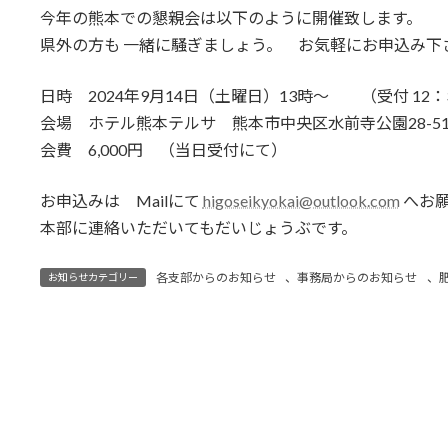
今年の熊本での懇親会は以下のように開催致します。
新
日
県外の方も 一緒に騒ぎましょう。 お気軽にお申込み下
時
:
日時 2024年9月14日（土曜日）13時～ （受付 12：
会場 ホテル熊本テルサ 熊本市中央区水前寺公園28-51 TEL
会費 6,000円 （当日受付にて）
お申込みは Mailにて
higoseikyokai@outlook.com
へお
本部に連絡いただいてもだいじょうぶです。
各支部からのお知らせ
、
事務局からのお知らせ
、
お知らせカテゴリー