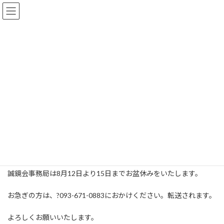
コ
ナ
ン
ビ
テ
ゲ
ン
ー
ツ
シ
お知らせ
へ
ョ
ス
ン
キ
に
HOME
お知らせ
本部からのお知らせ
お盆休み
ッ
移
プ
動
お盆休み
最
2016年8月10日
2016年8月10日
古牧
終
更
暑中お見舞い申し上げます。
新
日
時
誠鏡会事務局は8月12日より15日までお盆休みをいたします。
:
お急ぎの方は、?093-671-0883におかけください。転送されます。
よろしくお願いいたします。